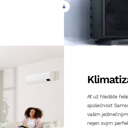
Klimati
Ať už hledáte řeš
společnost Samsun
vašim jedinečný
nejen svým perfe