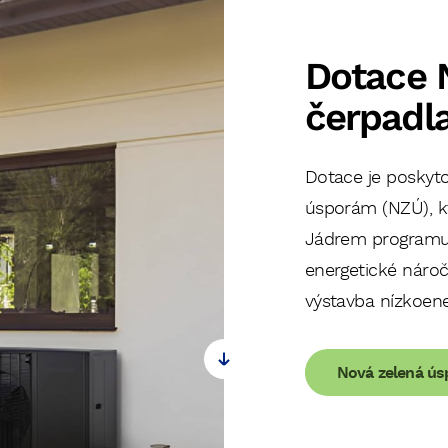
Dotace 
čerpadl
Dotace je poskyt
úsporám (NZÚ), kt
Jádrem programu 
energetické náro
výstavba nízkoen
*
Telefon
Nová zelená ú