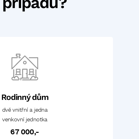
 případu?
Rodinný dům
dvě vnitřní a jedna
venkovní jednotka
67 000,-