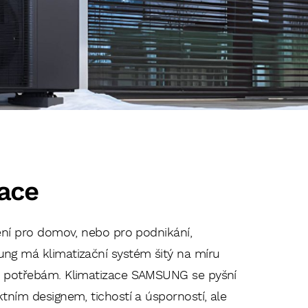
zace
ení pro domov, nebo pro podnikání,
g má klimatizační systém šitý na míru
m potřebám. Klimatizace SAMSUNG se pyšní
ktním designem, tichostí a úsporností, ale