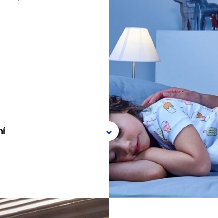
Počet vnitřních jednotek:
do 50 m
ní
do 20 m