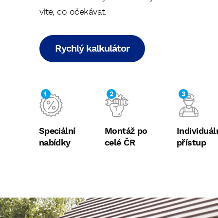
v
y.
víte, co očekávat.
Rychlý kalkulátor
1. Klimatizace
Počet venkovních jednotek:
1
2
3
Speciální
Montáž po
Individuál
nabídky
celé ČR
přístup
2. Popis situace
do 10 m
Délka potrubí
do 5 m