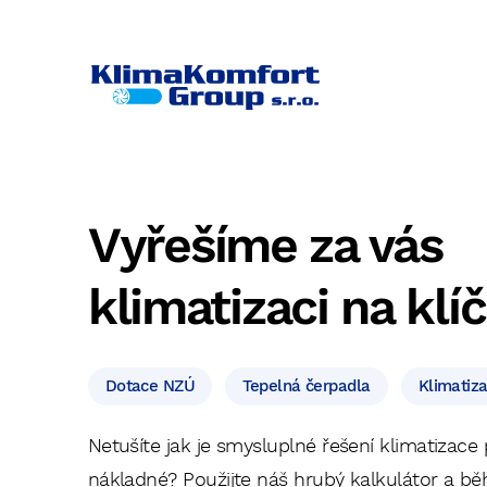
Vyřešíme za vás
klimatizaci na klíč
Konﬁgurátor ř
l
h
v
á
n
Dotace NZÚ
Tepelná čerpadla
Klimatiz
Netušíte jak je smysluplné řešení klimatizace
nákladné? Použijte náš hrubý kalkulátor a b