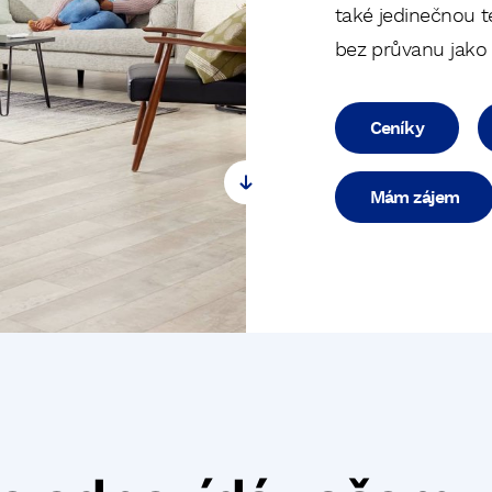
také jedinečnou t
bez průvanu jako 
Ceníky
Mám zájem