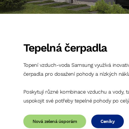
*
Adresa objektu
5. Odešlete poptávku a počkejt
Tepelná čerpadla
Děk
me za vyplnění kr
muláře,
me,
b
m
str
m 
může k následné s
Nez
m
odesl
ňte,
Topení vzduch-voda Samsung využívá inovativ
zpracováním oso
čerpadla pro dosažení pohody a nízkých nákl
m souhlasíte se
Poskytují různé kombinace vzduchu a vody, 
uspokojit své potřeby tepelné pohody po celý
Nová zelená úsporám
Ceníky