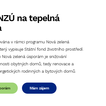
NZÚ na tepelná
a
ována v rámci programu Nová zelená
erý vypisuje Státní fond životního prostředí.
Nová zelená úsporám je snižování
čnosti obytných domů, tedy renovace a
ergetických rodinných a bytových domů.
sporám
Mám zájem