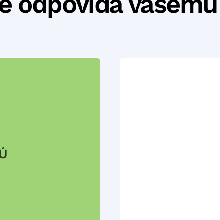
ce odpovídá vašemu
ZÚ